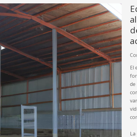
E
a
d
a
Co
El 
for
de 
co
var
vid
co
La 