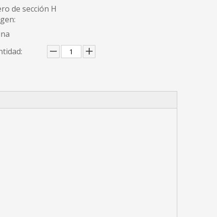
ro de sección H
igen:
ina
tidad: