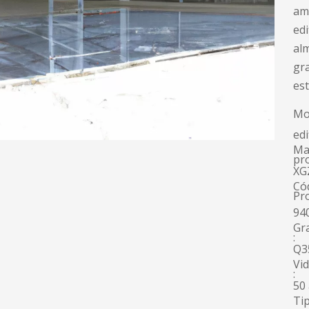
am
edi
al
gra
est
Mo
edi
Ma
pr
XG
Có
Pr
94
Gr
:
Q3
Vid
:
50
Tip