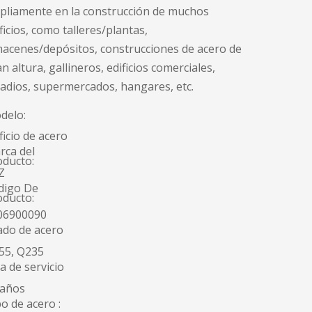
pliamente en la construcción de muchos
ficios, como talleres/plantas,
macenes/depósitos, construcciones de acero de
n altura, gallineros, edificios comerciales,
adios, supermercados, hangares, etc.
delo:
ficio de acero
rca del
oducto:
Z
digo De
oducto:
06900090
ado de acero
55, Q235
a de servicio
 años
o de acero :