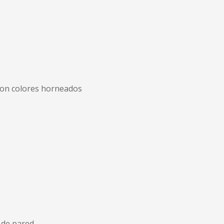
 con colores horneados
 de pared