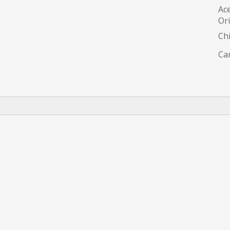
Ace
Or
Ch
Can