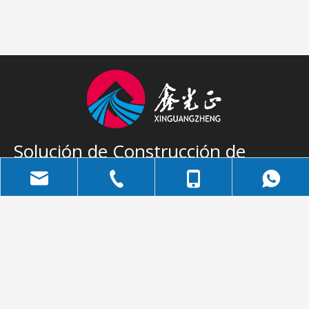
Solución de Construcción de
Acero Completo
Suscribirse
Email
bella@qdxgz.cn
+86-532-83306778
+86-158-5322-6810
Categoria de
Categoria de