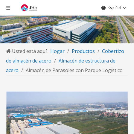
Español
Usted está aquí:
Hogar
/
Productos
/
Cobertizo
de almacén de acero
/
Almacén de estructura de
acero
/
Almacén de Parasoles con Parque Logístico