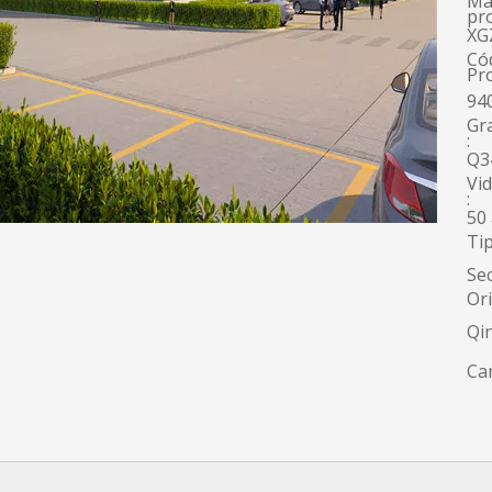
Ma
pr
XG
Có
Pr
94
Gr
:
Q3
Vid
:
50
Tip
Sec
Or
Qi
Can