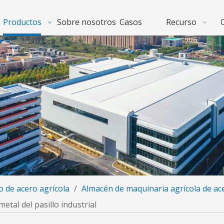
Productos
Sobre nosotros
Casos
Recurso
io de acero agrícola
/
Almacén de maquinaria agrícola de ac
etal del pasillo industrial