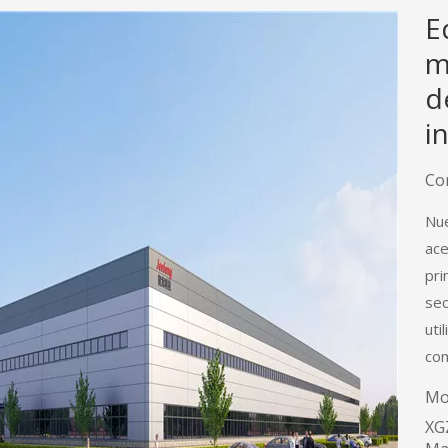
E
m
d
i
Co
Nue
ace
pri
sec
uti
com
Mo
XG