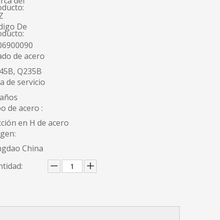
rca del
oducto:
Z
digo De
oducto:
06900090
ado de acero
45B, Q235B
a de servicio
 años
o de acero :
ción en H de acero
igen:
ngdao China
tidad: