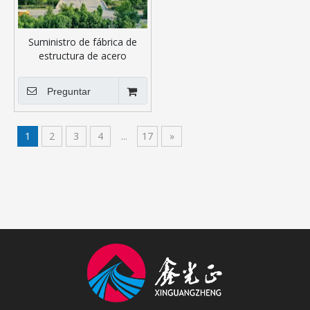
Suministro de fábrica de
estructura de acero
prefabricado con alta calidad
Preguntar
1
2
3
4
...
17
»