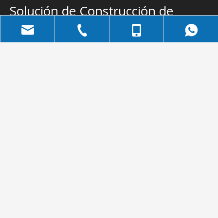
Solución de Construcción de
Acero Completo
Suscribirse
Email
bella@qdxgz.cn
+86-532-83306778
+86-158-5322-6810
Categoria de
Categoria de
Producto
Producto
Depósito
Marco espacial
+86-158-5322-
Taller
Edificio de oficinas
Sala de exposición
casa contenedor
6810
Marco de armadura
Ganadería Ganadería
Navegacion Rapida
Contáctenos