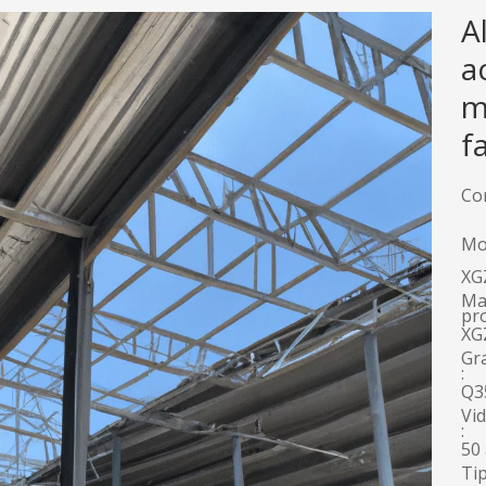
A
a
m
f
Co
Mo
XG
Ma
pr
XG
Gr
:
Q3
Vid
:
50
Tip