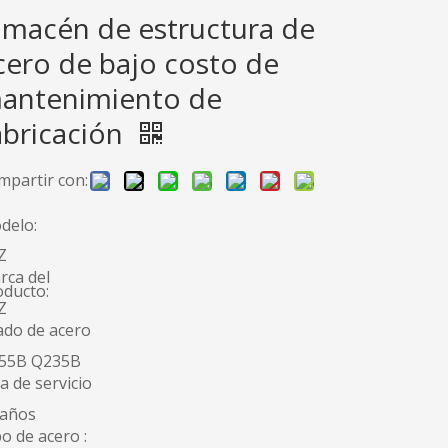
lmacén de estructura de
cero de bajo costo de
antenimiento de
abricación
mpartir con:
delo:
Z
rca del
oducto:
Z
ado de acero
55B Q235B
a de servicio
 años
o de acero :