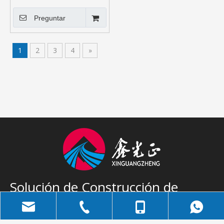
construcción metálica
barata/taller/edificio/precio
Preguntar
de fábrica
1
2
3
4
»
Solución de Construcción de
Acero Completo