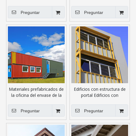
estructura de acero del taller
dormitorio doble modular
del viento modificada para
completamente ensamblada
Preguntar
Preguntar
requisitos particulares
Casas de contenedores
ampliamente utilizada
Materiales prefabricados de
Edificios con estructura de
la oficina del envase de la
portal Edificios con
construcción de la casa del
estructura de acero de
envase
varios pisos
Preguntar
Preguntar