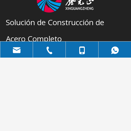
Solución de Construcción de
Acero Completo
Suscribirse
Email
Categoria de
Categoria de
bella@qdxgz.cn
+86-532-83306778
+86-158-5322-6810
Producto
Producto
Depósito
Marco espacial
Taller
Edificio de oficinas
Sala de exposición
casa contenedor
+86-158-5322-
Marco de armadura
Ganadería Ganadería