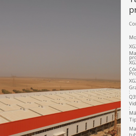
p
Co
Mo
XG
Ma
pr
XG
Có
Pr
XG
Gr
:
Q3
Vid
:
Má
Tip
Ma
tub