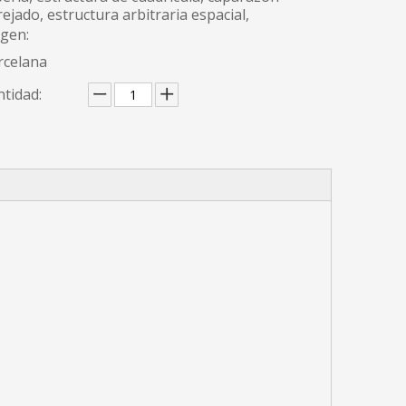
ejado, estructura arbitraria espacial,
igen:
rcelana
tidad: