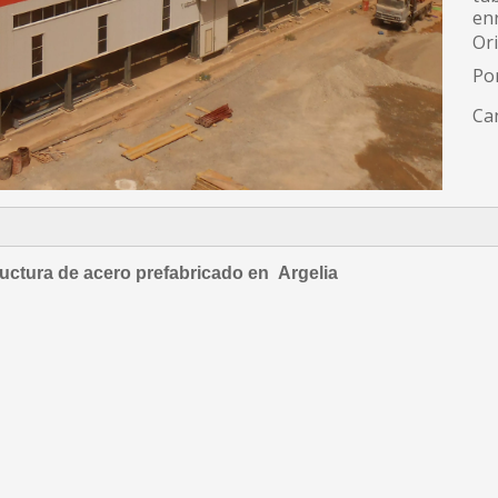
enr
Or
Po
Can
ructura de acero prefabricado en Argelia