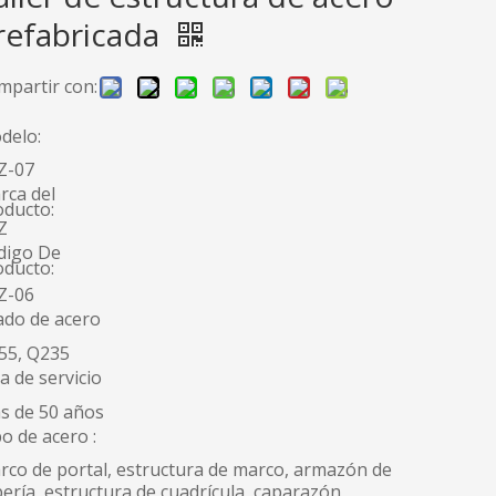
refabricada
mpartir con:
delo:
Z-07
rca del
oducto:
Z
digo De
oducto:
Z-06
ado de acero
55, Q235
a de servicio
s de 50 años
o de acero :
rco de portal, estructura de marco, armazón de
ería, estructura de cuadrícula, caparazón