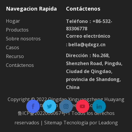
Navegacion Rapida
Contáctenos
Hogar
Teléfono：+86-532-
83306778
Productos
Correo electrónico
Sobre nosotros
:
bella@qdxgz.cn
Casos
Dirección：No.268,
Recurso
Shenzhen Road, Pingdu,
Contáctenos
Ciudad de Qingdao,
provincia de Shandong,
China
Copyright © 2022 Qingdao Xinguangzheng Huayang
Construction Engineering Co.,Ltd.
鲁ICP备2022006067号-1
Todos los derechos
reservados |
Sitemap
Tecnología por
Leadong