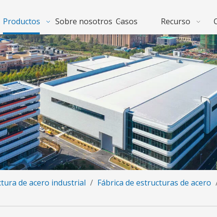
Productos
Sobre nosotros
Casos
Recurso
tura de acero industrial
/
Fábrica de estructuras de acero