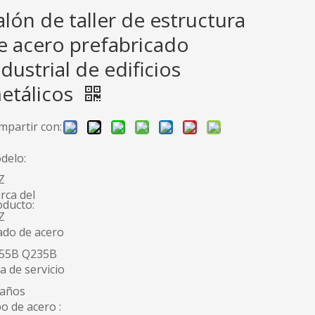
alón de taller de estructura
e acero prefabricado
ndustrial de edificios
etálicos
mpartir con:
delo:
Z
rca del
oducto:
Z
ado de acero
55B Q235B
a de servicio
 años
o de acero :