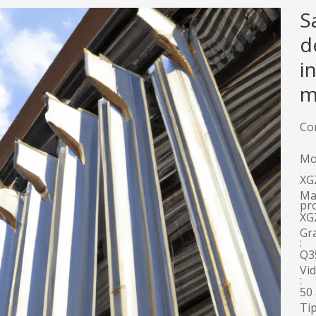
S
d
i
m
Co
Mo
XG
Ma
pr
XG
Gr
:
Q3
Vid
:
50
Tip