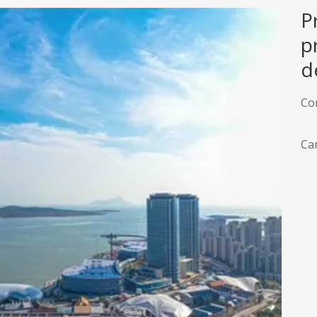
P
p
d
Co
Can