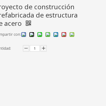
royecto de construcción
refabricada de estructura
e acero
mpartir con:
tidad: