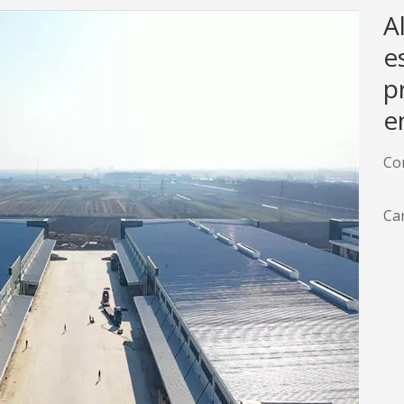
A
e
p
e
Co
Can