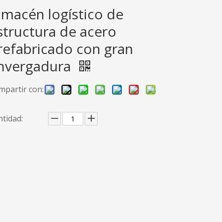
lmacén logístico de
structura de acero
refabricado con gran
nvergadura
mpartir con:
tidad: