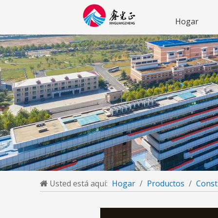
Hogar
Usted está aquí:
Hogar
/
Productos
/
Const