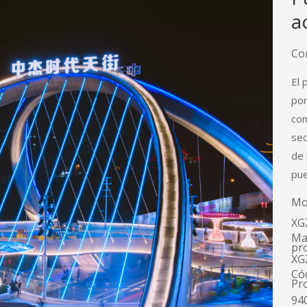
a
Co
El 
por
com
sec
de 
pue
Mo
XG
Ma
pr
XG
Có
Pr
94