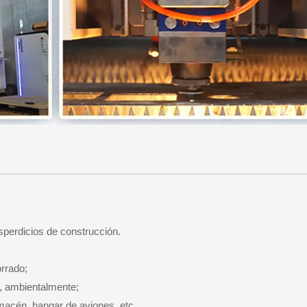
esperdicios de construcción.
rrado;
r, ambientalmente;
lmacén, hangar de aviones, etc.