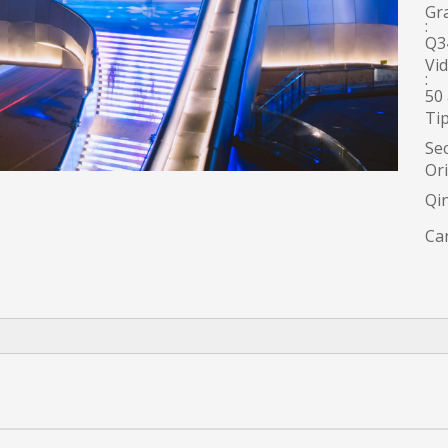
Gr
:
Q3
Vid
:
50
Tip
Sec
Or
Qi
Can