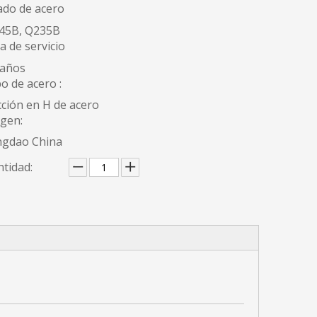
ado de acero
45B, Q235B
a de servicio
 años
o de acero :
ción en H de acero
igen:
ngdao China
tidad: