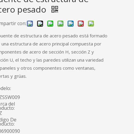
cero pesado
mpartir con:
puente de estructura de acero pesado está formado
 una estructura de acero principal compuesta por
ponentes de acero de sección H, sección Z y
ción U, el techo y las paredes utilizan una variedad
paneles y otros componentes como ventanas,
rtas y grúas.
delo:
ZSSW009
rca del
oducto:
Z
digo De
oducto:
06900090