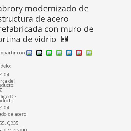
abrory modernizado de
structura de acero
refabricada con muro de
ortina de vidrio
mpartir con:
delo:
Z-04
rca del
oducto:
Z
digo De
oducto:
Z-04
ado de acero
55, Q235
a de servicio