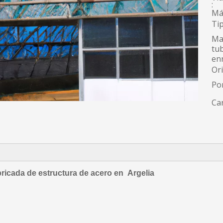
:
Má
Tip
Ma
tub
enr
Or
Po
Can
abricada de estructura de acero en
Argelia