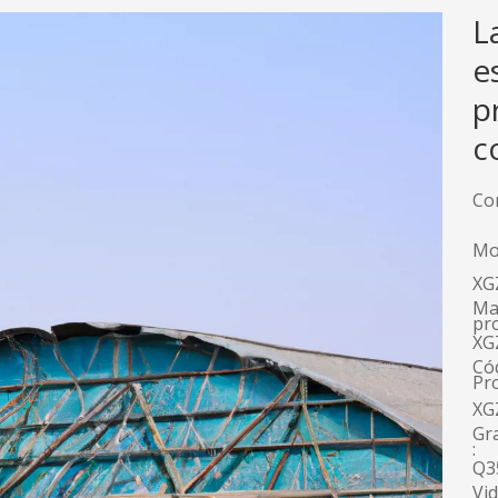
L
e
p
c
Co
Mo
XG
Ma
pr
XG
Có
Pr
XG
Gr
:
Q3
Vid