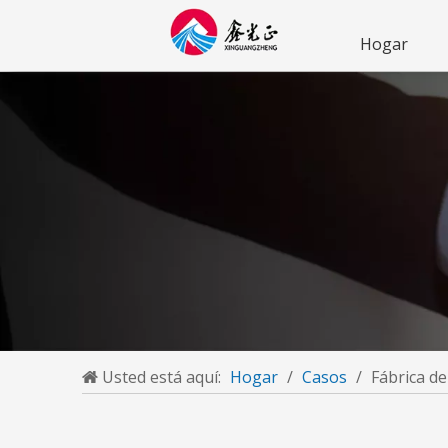
Hogar
Usted está aquí:
Hogar
/
Casos
/
Fábrica de