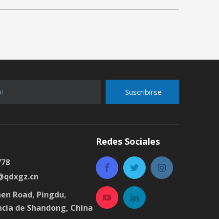
Suscribirse
l
Redes Sociales
778
@qdxgz.cn
en Road, Pingdu,
ncia de Shandong, China