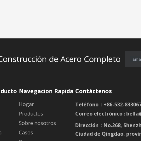
 Construcción de Acero Completo
Emai
oducto
Navegacion Rapida
Contáctenos
Hogar
Teléfono：+86-532-83306
Productos
Correo electrónico :
bella
Sobre nosotros
Dirección：No.268, Shenzh
a
Casos
Ciudad de Qingdao, provi