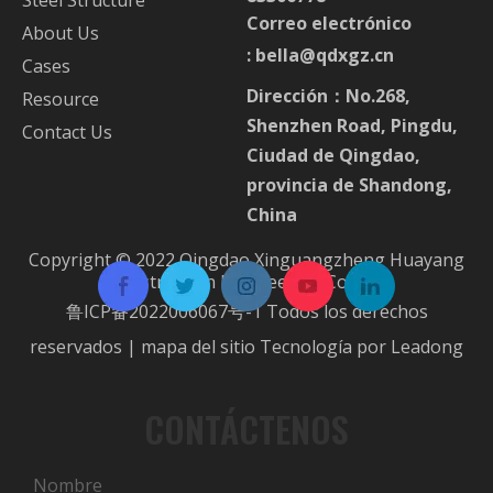
Correo electrónico
About Us
:
bella@qdxgz.cn
Cases
Dirección：No.268,
Resource
Shenzhen Road, Pingdu,
Contact Us
Ciudad de Qingdao,
provincia de Shandong,
China
Copyright © 2022 Qingdao Xinguangzheng Huayang
Construction Engineering Co.,Ltd.
鲁ICP备2022006067号-1
Todos los derechos
reservados |
mapa del sitio
Tecnología por
Leadong
CONTÁCTENOS
Nombre