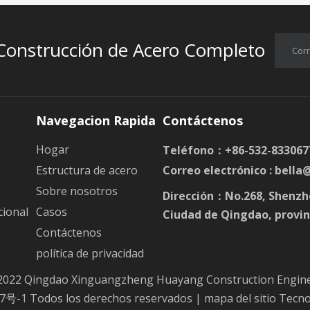
 Construcción de Acero Completo
Corr
Navegacion Rapida
Contáctenos
Hogar
Teléfono：+86-532-833067
Estructura de acero
Correo electrónico :
bella
Sobre nosotros
Dirección：No.268, Shenzh
cional
Casos
Ciudad de Qingdao, provin
Contáctenos
política de privacidad
2022 Qingdao Xinguangzheng Huayang Construction Enginee
7号-1
Todos los derechos reservados |
mapa del sitio
Tecno