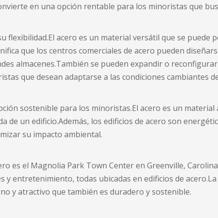
convierte en una opción rentable para los minoristas que bus
u flexibilidad.El acero es un material versátil que se puede 
ignifica que los centros comerciales de acero pueden diseña
ndes almacenes.También se pueden expandir o reconfigurar f
ristas que desean adaptarse a las condiciones cambiantes d
ón sostenible para los minoristas.El acero es un material al
 vida de un edificio.Además, los edificios de acero son energé
imizar su impacto ambiental.
ro es el Magnolia Park Town Center en Greenville, Carolina 
 y entretenimiento, todas ubicadas en edificios de acero.La
no y atractivo que también es duradero y sostenible.