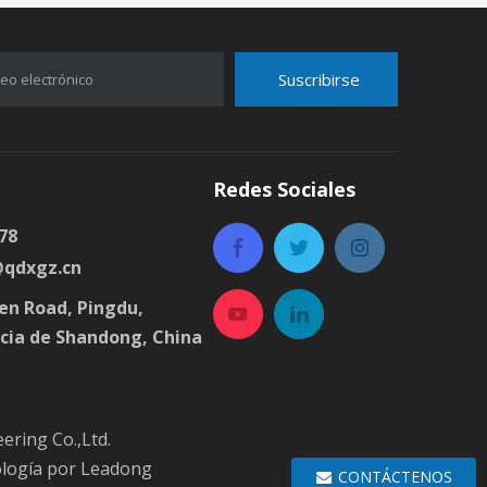
Suscribirse
eo electrónico
Redes Sociales
78
@qdxgz.cn
en Road, Pingdu,
cia de Shandong, China
ring Co.,Ltd.
logía por
Leadong
CONTÁCTENOS