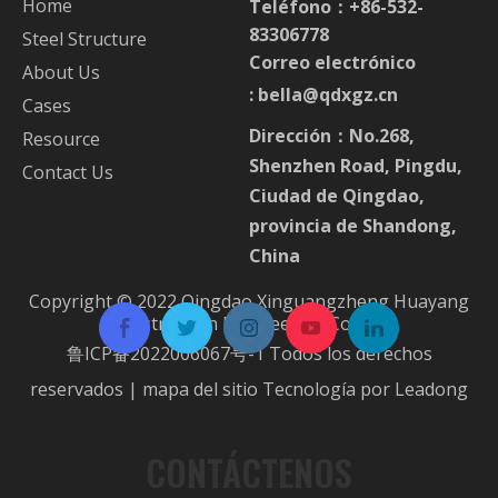
Home
Teléfono：+86-532-
83306778
Steel Structure
Correo electrónico
About Us
:
bella@qdxgz.cn
Cases
Dirección：No.268,
Resource
Shenzhen Road, Pingdu,
Contact Us
Ciudad de Qingdao,
provincia de Shandong,
China
Copyright © 2022 Qingdao Xinguangzheng Huayang
Construction Engineering Co.,Ltd.
鲁ICP备2022006067号-1
Todos los derechos
reservados |
mapa del sitio
Tecnología por
Leadong
CONTÁCTENOS