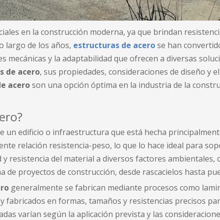
es en la construcción moderna, ya que brindan resistencia, e
o largo de los años,
estructuras de acero
se han convertido
s mecánicas y la adaptabilidad que ofrecen a diversas soluc
s de acero
, sus propiedades, consideraciones de diseño y e
de acero
son una opción óptima en la industria de la constru
cero?
 de un edificio o infraestructura que está hecha principalm
elente relación resistencia-peso, lo que lo hace ideal para 
d y resistencia del material a diversos factores ambientales,
 de proyectos de construcción, desde rascacielos hasta puen
ero
generalmente se fabrican mediante procesos como lamina
 fabricados en formas, tamaños y resistencias precisos para
zadas varían según la aplicación prevista y las consideracion